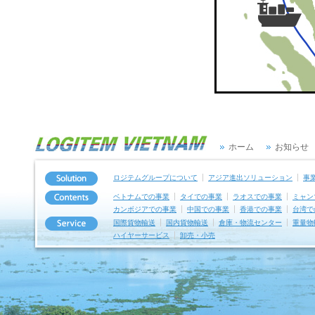
ホーム
お知らせ
ロジテムグループについて
アジア進出ソリューション
事
ベトナムでの事業
タイでの事業
ラオスでの事業
ミャン
カンボジアでの事業
中国での事業
香港での事業
台湾で
国際貨物輸送
国内貨物輸送
倉庫・物流センター
重量物
ハイヤーサービス
卸売・小売