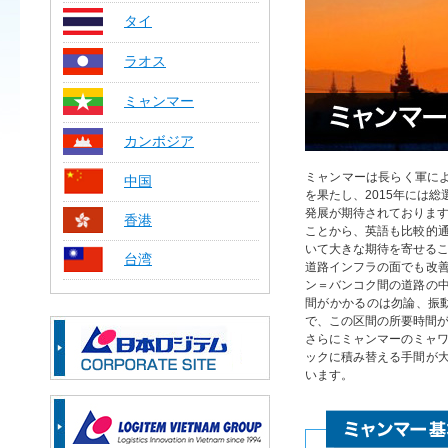
タイ
ラオス
ミャンマー
カンボジア
ミャンマーは長らく軍によ
中国
を果たし、2015年には
発展が期待されております
香港
ことから、英語も比較的
いて大きな期待を寄せる
台湾
道路インフラの面でも改
ン＝バンコク間の道路の
間がかかるのは勿論、振動
で、この区間の所要時間
さらにミャンマーのミャワ
ックに積み替える手間が
います。