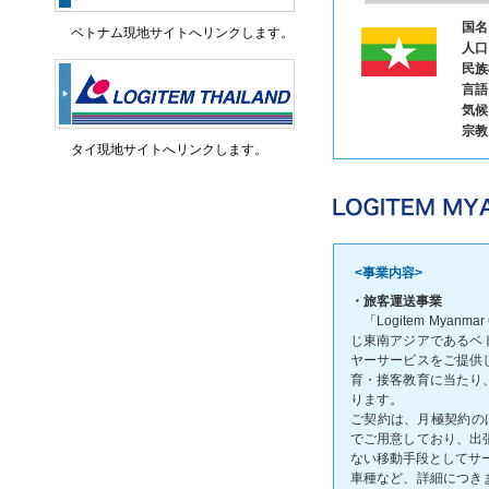
国名
ベトナム現地サイトへリンクします。
人口
民族
言語
気候
宗教
タイ現地サイトへリンクします。
<事業内容>
・旅客運送事業
「Logitem Myanm
じ東南アジアであるベ
ヤーサービスをご提供
育・接客教育に当たり
ります。
ご契約は、月極契約の
でご用意しており、出
ない移動手段としてサ
車種など、詳細につき